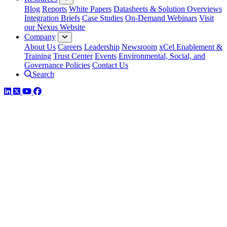
Blog
Reports
White Papers
Datasheets & Solution Overviews
Integration Briefs
Case Studies
On-Demand Webinars
Visit
our Nexus Website
Company
About Us
Careers
Leadership
Newsroom
xCel Enablement &
Training
Trust Center
Events
Environmental, Social, and
Governance Policies
Contact Us
Search
LinkedIn
Twitter
YouTube
Facebook