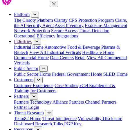
Close Menu
Platform
The Claroty Platform
Claroty CPS Protection Program
Claire,
the AI Security Agent
Asset Inventory
Exposure Management
Network Protection
Secure Access
Threat Detection
Operational Efficiency
Integrations
Industries
Industrial Home
Automotive
Food & Beverage
Pharma &
Biotech
View All Industrial Verticals
Healthcare Home
Commercial Home
Data Centers
Retail
View All Commercial
Verticals
Public Sector
Public Sector Home
Federal Government Home
SLED Home
Customers
Customer Experience
Case Studies
xCel Enablement &
Training for Customers
Partners
Partners
Technology Alliance Partners
Channel Partners
Partner Login
Threat Research
Team82 Home
Threat Intelligence
Vulnerability Disclosure
Dashboard
Research
Talks
PGP Key
Resources